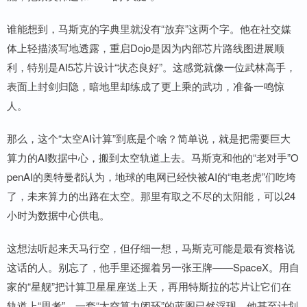
谁能想到，马斯克的字典里就没有“放弃”这两个字。他在社交媒
体上轻描淡写地透露，重启Dojo是因为内部芯片路线图进展顺
利，特别是AI5芯片设计“状态良好”。这感觉就像一位武林高手，
表面上封剑归隐，暗地里却练成了更上乘的武功，准备一鸣惊
人。
那么，这个“太空AI计算”到底是个啥？简单说，就是把需要巨大
算力的AI数据中心，搬到太空轨道上去。马斯克和他的“老对手”O
penAI的奥特曼都认为，地球的电网已经快被AI的“电老虎”们吃垮
了，未来算力的出路在太空。那里有取之不尽的太阳能，可以24
小时为数据中心供电。
这想法听起来天马行空，但仔细一想，马斯克可能是最有资格说
这话的人。别忘了，他手里还握着另一张王牌——SpaceX。用自
家的“星舰”把计算卫星星座送上天，再用特斯拉的芯片让它们在
轨道上“思考”，一套“太空算力闭环”的蓝图已然浮现。他甚至计划