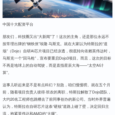
中国十大配资平台
朋友们，科技圈又出“大新闻”了！这次的主角，还是那位永远不
按常理出牌的“钢铁侠”埃隆·马斯克。就在大家以为特斯拉的“道
场”（Dojo）自研AI芯片项目已经凉透，彻底转向依赖英伟达时，
马斯克一个“回马枪”，宣布要重启Dojo3项目。而且，这次的目标
不再是地球上的自动驾驶，而是直指星辰大海——“太空AI计
算”。
这事儿听起来是不是有点科幻？别急，咱们慢慢唠。就在五个月
前，随着项目负责人彼得·班农的离职，特斯拉解散了Dojo团队，
大约20名工程师也跳槽去了前同事创办的新公司。当时外界普遍
认为，特斯拉在自研芯片这条“硬核”道路上碰了壁，决定回归主
流，抱紧英伟达和AMD的“大腿”。