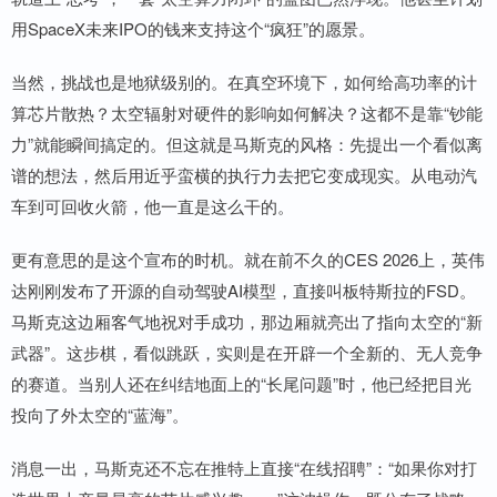
用SpaceX未来IPO的钱来支持这个“疯狂”的愿景。
当然，挑战也是地狱级别的。在真空环境下，如何给高功率的计
算芯片散热？太空辐射对硬件的影响如何解决？这都不是靠“钞能
力”就能瞬间搞定的。但这就是马斯克的风格：先提出一个看似离
谱的想法，然后用近乎蛮横的执行力去把它变成现实。从电动汽
车到可回收火箭，他一直是这么干的。
更有意思的是这个宣布的时机。就在前不久的CES 2026上，英伟
达刚刚发布了开源的自动驾驶AI模型，直接叫板特斯拉的FSD。
马斯克这边厢客气地祝对手成功，那边厢就亮出了指向太空的“新
武器”。这步棋，看似跳跃，实则是在开辟一个全新的、无人竞争
的赛道。当别人还在纠结地面上的“长尾问题”时，他已经把目光
投向了外太空的“蓝海”。
消息一出，马斯克还不忘在推特上直接“在线招聘”：“如果你对打