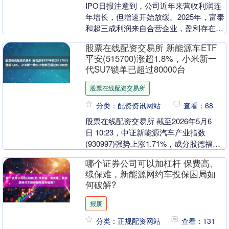
IPO日报注意到，公司近年来营收利润连
年增长，但增速开始放缓。2025年，富泰
和超三成利润来自合营企业，盈利存在依
赖风险。另外，公司新能源汽车方面的业
股票在线配资交易所 新能源车ETF
务毛利率跌....
平安(515700)涨超1.8%，小米新一
代SU7锁单已超过80000台
股票在线配资交易所
分类：配资资讯网站
查看：68
股票在线配资交易所 截至2026年5月6
日 10:23，中证新能源汽车产业指数
(930997)强势上涨1.71%，成分股德福科
技上涨7.06%，银轮股份上涨7.....
哪个证券公司可以加杠杆 保费高、
续保难，新能源网约车投保困局如
何破解?
报废
分类：正规配资网站
查看：131