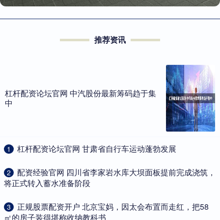
推荐资讯
杠杆配资论坛官网 中汽股份最新筹码趋于集
中
​杠杆配资论坛官网 甘肃省自行车运动蓬勃发展
1
​配资经验官网 四川省李家岩水库大坝面板提前完成浇筑，
2
将正式转入蓄水准备阶段
​正规股票配资开户 北京宝妈，因太会布置而走红，把58
3
㎡的房子装得堪称收纳教科书