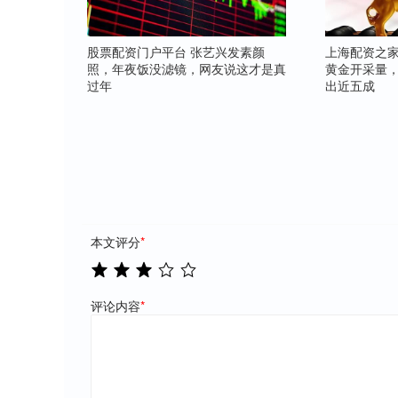
股票配资门户平台 张艺兴发素颜
上海配资之家
照，年夜饭没滤镜，网友说这才是真
黄金开采量
过年
出近五成
本文评分
*
评论内容
*